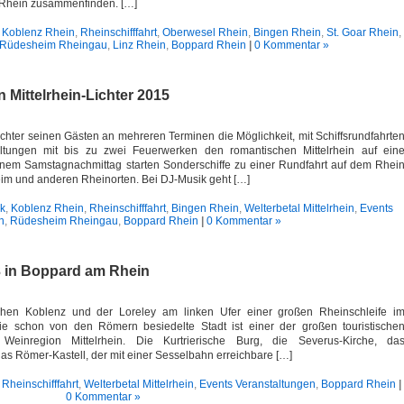
em Rhein zusammenfinden. […]
,
Koblenz Rhein
,
Rheinschifffahrt
,
Oberwesel Rhein
,
Bingen Rhein
,
St. Goar Rhein
,
Rüdesheim Rheingau
,
Linz Rhein
,
Boppard Rhein
|
0 Kommentar »
 Mittelrhein-Lichter 2015
Lichter seinen Gästen an mehreren Terminen die Möglichkeit, mit Schiffsrundfahrte
altungen mit bis zu zwei Feuerwerken den romantischen Mittelrhein auf ein
einem Samstagnachmittag starten Sonderschiffe zu einer Rundfahrt auf dem Rhei
im und anderen Rheinorten. Bei DJ-Musik geht […]
k
,
Koblenz Rhein
,
Rheinschifffahrt
,
Bingen Rhein
,
Welterbetal Mittelrhein
,
Events
n
,
Rüdesheim Rheingau
,
Boppard Rhein
|
0 Kommentar »
 in Boppard am Rhein
schen Koblenz und der Loreley am linken Ufer einer großen Rheinschleife i
 Die schon von den Römern besiedelte Stadt ist einer der großen touristische
einregion Mittelrhein. Die Kurtrierische Burg, die Severus-Kirche, da
as Römer-Kastell, der mit einer Sesselbahn erreichbare […]
,
Rheinschifffahrt
,
Welterbetal Mittelrhein
,
Events Veranstaltungen
,
Boppard Rhein
|
0 Kommentar »