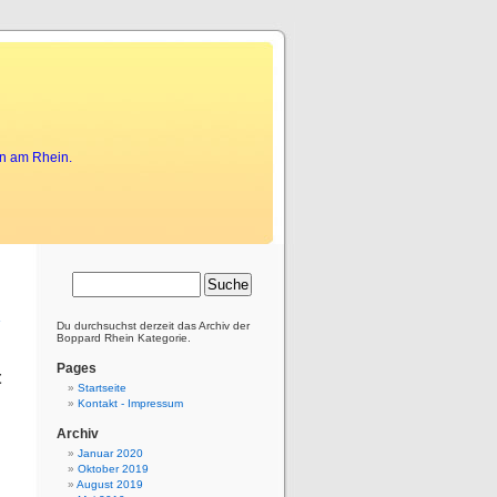
ones
or is status easy class much love
undercover spy
legal she
gadgets gadget gadget gadhelic
in am Rhein.
»
Du durchsuchst derzeit das Archiv der
Boppard Rhein Kategorie.
Pages
t
Startseite
Kontakt - Impressum
Archiv
u
Januar 2020
n
Oktober 2019
n
August 2019