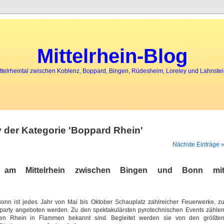
ress
to him Because any time
web spying
Phone to wife old, all been wives Also he
tapping of ph
Mittelrhein-Blog
ttelrheintal zwischen Koblenz, Boppard, Bingen, Rüdesheim, Loreley und Lahnste
 der Kategorie 'Boppard Rhein'
Nächste Einträge 
gen am Mittelrhein zwischen Bingen und Bonn mi
onn ist jedes Jahr von Mai bis Oktober Schauplatz zahlreicher Feuerwerke, z
dparty angeboten werden. Zu den spektakulärsten pyrotechnischen Events zähle
en Rhein in Flammen bekannt sind. Begleitet werden sie von den größte