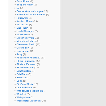
Bonn Rhein
(1)
Boppard Rhein
(13)
DJ
(3)
»
Events Veranstaltungen
(22)
Familienurlaub mit Kindern
(1)
Feuerwerk
(4)
Koblenz Rhein
(19)
Kurzurlaub
(3)
Linz Rhein
(4)
Lorch Rheingau
(2)
Mittelrhein
(41)
Mittelrhein Wein
(13)
Mittelrhein-Lichter
(3)
Oberwesel Rhein
(12)
Osterreisen
(1)
Osterurlaub
(1)
Party
(4)
Rüdesheim Rheingau
(17)
Rhein Feuerwerk
(22)
Rhein in Flammen
(2)
Rheinschifffahrt
(28)
Schiff mieten
(4)
Schifffahrt
(5)
Silvester
(1)
Spaß
(1)
St. Goar Rhein
(10)
Urlaub Reisen
(6)
Wanderwege Mittelrhein
(7)
Weinfest
(2)
Weinproben
(7)
Welterbetal Mittelrhein
(20)