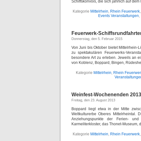
Schiffskonvois, die sich jährlich auf d
Kategorie
Mittelrhein
,
Rhein Feuerwerk
Events Veranstaltungen
,
Feuerwerk-Schiffsrundfahrten
Donnerstag, den 5. Februar 2015
Von Juni bis Oktober bietet Mittelrhein-
zu spektakulären Feuerwerks-Veranst
besondere Art zu erleben. Jeweils an 
von Koblenz, Boppard, Bingen, Rüdeshe
Kategorie
Mittelrhein
,
Rhein Feuerwer
Veranstaltunge
Weinfest-Wochenenden 2013
Freitag, den 23. August 2013
Boppard liegt etwa in der Mitte zwi
Weltkulturerbe Oberes Mittelrheintal.
Anziehungspunkte der Ferien- und W
Karmeliterkloster, das Thonet-Museum, d
Kategorie
Mittelrhein
,
Rhein Feuerwerk