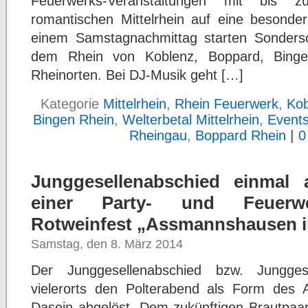
Feuerwerks-Veranstaltungen mit bis
romantischen Mittelrhein auf eine besonder
einem Samstagnachmittag starten Sondersc
dem Rhein von Koblenz, Boppard, Bing
Rheinorten. Bei DJ-Musik geht […]
Kategorie
Mittelrhein
,
Rhein Feuerwerk
,
Kob
Bingen Rhein
,
Welterbetal Mittelrhein
,
Events
Rheingau
,
Boppard Rhein
|
0
Junggesellenabschied einmal 
einer Party- und Feuerwer
Rotweinfest „Assmannshausen i
Samstag, den 8. März 2014
Der Junggesellenabschied bzw. Jungges
vielerorts den Polterabend als Form des 
Dasein abgelöst. Dem zukünftigen Brautpaar