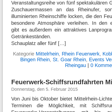
Veranstaltungsreihe von fünf spektakulären 
Zuschauermassen an das Rheinufer, son
illuminierten Rheinschiffe locken, die den Fe
besondere Atmosphäre verleihen. In den e
gibt es außerdem ein attraktives Lanprog
Getränkeständen.
Schauplatz aller fünf […]
Kategorie
Mittelrhein
,
Rhein Feuerwerk
,
Kob
Bingen Rhein
,
St. Goar Rhein
,
Events Ve
Rheingau
|
0 Kommen
Feuerwerk-Schiffsrundfahrten Mit
Donnerstag, den 5. Februar 2015
Von Juni bis Oktober bietet Mittelrhein-Lic
Terminen die Möglichkeit, mit Schiffsru