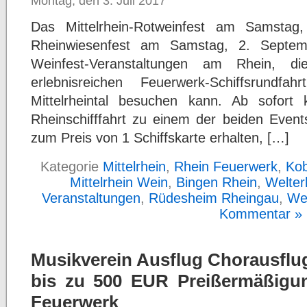
Montag, den 3. Juli 2017
Das Mittelrhein-Rotweinfest am Samsta
Rheinwiesenfest am Samstag, 2. Septe
Weinfest-Veranstaltungen am Rhein,
erlebnisreichen Feuerwerk-Schiffsrundf
Mittelrheintal besuchen kann. Ab sofort 
Rheinschifffahrt zu einem der beiden Events
zum Preis von 1 Schiffskarte erhalten, […]
Kategorie
Mittelrhein
,
Rhein Feuerwerk
,
Kob
Mittelrhein Wein
,
Bingen Rhein
,
Welterb
Veranstaltungen
,
Rüdesheim Rheingau
,
We
Kommentar »
Musikverein Ausflug Chorausflug
bis zu 500 EUR Preißermäßigung
Feuerwerk