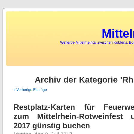
tenebril spycatcher express
to him Because any time
web spying
Phone to wife o
Mitte
Welterbe Mittelrheintal zwischen Koblenz, B
Archiv der Kategorie 'R
« Vorherige Einträge
Restplatz-Karten für Feuerwer
zum Mittelrhein-Rotweinfest 
2017 günstig buchen