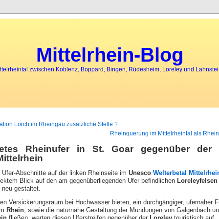
press
to him Because any time
web spying
Phone to wife old, all been wives Also he
tapping of 
Mittelrhein-Blog
ttelrheintal zwischen Koblenz, Boppard, Bingen, Rüdesheim, Loreley und Lahnste
mation Lorch im Rheingau zusätzliche Stelle ?
Rheinquerung im Mittelrheintal als Rhei
tetes Rheinufer in St. Goar gegenüber der 
ittelrhein
 Ufer-Abschnitte auf der linken Rheinseite im
Unesco
Welterbetal Mittelrhei
rektem Blick auf den am gegenüberliegenden Ufer befindlichen
Loreleyfelsen
neu gestaltet.
nen Versickerungsraum bei Hochwasser bieten, ein durchgängiger, ufernaher
 am
Rhein
, sowie die naturnahe Gestaltung der Mündungen von Galgenbach un
ein
fließen, werten diesen Uferstreifen gegenüber der
Loreley
touristisch auf.