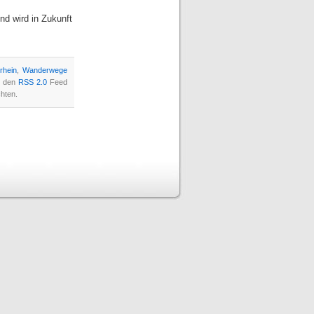
und wird in Zukunft
lrhein
,
Wanderwege
h den
RSS 2.0
Feed
chten.