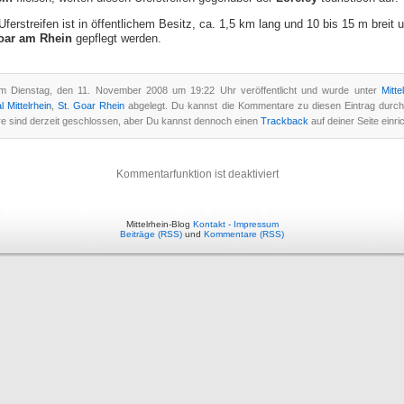
Uferstreifen ist in öffentlichem Besitz, ca. 1,5 km lang und 10 bis 15 m breit 
oar
am Rhein
gepflegt werden.
m Dienstag, den 11. November 2008 um 19:22 Uhr veröffentlicht und wurde unter
Mitte
l Mittelrhein
,
St. Goar Rhein
abgelegt. Du kannst die Kommentare zu diesen Eintrag durc
e sind derzeit geschlossen, aber Du kannst dennoch einen
Trackback
auf deiner Seite einri
Kommentarfunktion ist deaktiviert
Mittelrhein-Blog
Kontakt - Impressum
Beiträge (RSS)
und
Kommentare (RSS)