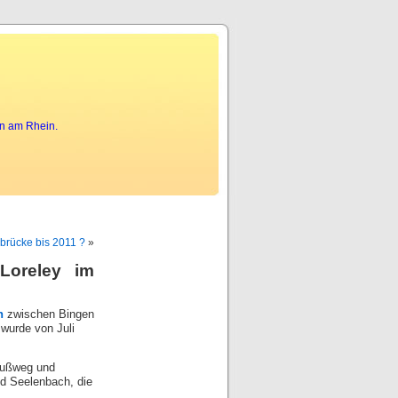
phones
or is status easy class much love
undercover spy
legal she
gadgets gadget gadget gadheli
in am Rhein.
nbrücke bis 2011 ?
»
Loreley im
n
zwischen Bingen
wurde von Juli
 Fußweg und
d Seelenbach, die