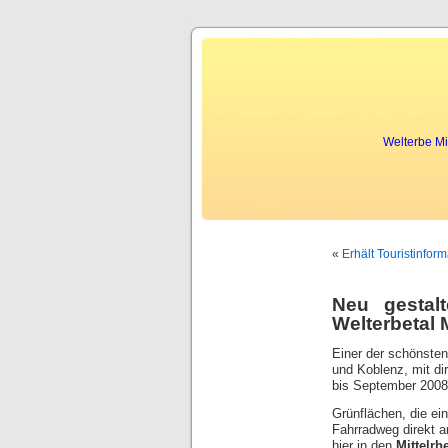
tenebril spycatcher ex
Welterbe Mi
«
Erhält Touristinfor
Neu gestal
Welterbetal M
Einer der schönsten
und Koblenz, mit di
bis September 2008 
Grünflächen, die ei
Fahrradweg direkt
hier in den
Mittelrh