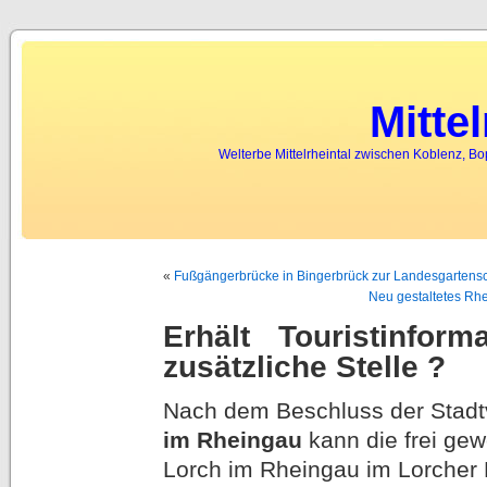
tenebril spycatcher express
to him Because any time
web spying
P
Mitte
Welterbe Mittelrheintal zwischen Koblenz, B
«
Fußgängerbrücke in Bingerbrück zur Landesgartensc
Neu gestaltetes Rhe
Erhält Touristinfor
zusätzliche Stelle ?
Nach dem Beschluss der Stad
im Rheingau
kann die frei gew
Lorch im Rheingau im Lorcher